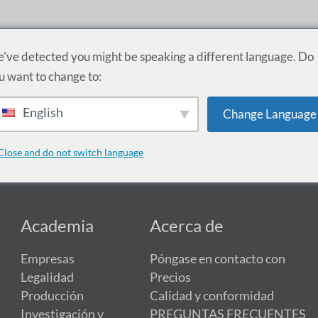
've detected you might be speaking a different language. Do
u want to change to:
English
Change Language
 concuerden con la selección.
Close and do not switch language
Academia
Acerca de
Empresas
Póngase en contacto con
Legalidad
Precios
Producción
Calidad y conformidad
Investigación y
PREGUNTAS FRECUENTES