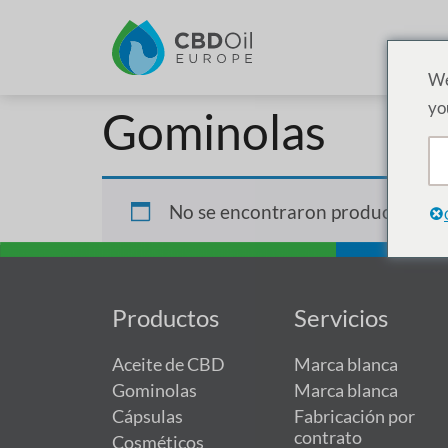
We
yo
Gominolas
No se encontraron productos que
Productos
Servicios
Aceite de CBD
Marca blanca
Gominolas
Marca blanca
Cápsulas
Fabricación por
contrato
Cosméticos