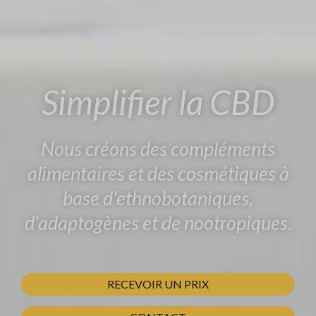
Simplifier la CBD
Nous créons des compléments
alimentaires et des cosmétiques à
base d'ethnobotaniques,
d'adaptogènes et de nootropiques.
RECEVOIR UN PRIX