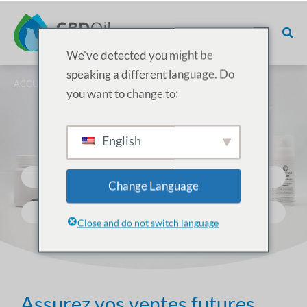
We've detected you might be
speaking a different language. Do
ACCUEIL
/ CONTACT
you want to change to:
Parlons CBD !
English
APPELER : +31 (0) 64 0690002
Change Language
INFO@CBDOILEUROPE.COM
Close and do not switch language
Assurez vos ventes futures