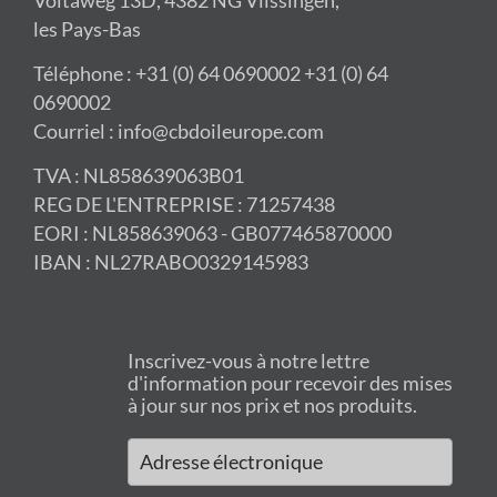
Voltaweg 13D, 4382 NG Vlissingen,
les Pays-Bas
Téléphone : +31 (0) 64 0690002 +31 (0) 64
0690002
Courriel : info@cbdoileurope.com
TVA : NL858639063B01
REG DE L'ENTREPRISE : 71257438
EORI : NL858639063 - GB077465870000
IBAN : NL27RABO0329145983
Inscrivez-vous à notre lettre
d'information pour recevoir des mises
à jour sur nos prix et nos produits.