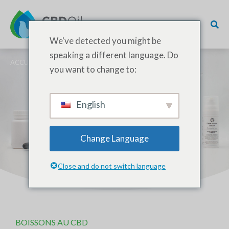
We've detected you might be
speaking a different language. Do
ACCUEIL
/
PRODUITS
/ BOISSONS AU CBD
you want to change to:
Boissons au CBD
English
Un dosage pratique et une
biodisponibilité accrue ont stimulé
Change Language
la popularité des boissons au CBD.
Close and do not switch language
BOISSONS AU CBD