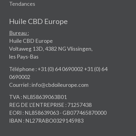
Tendances
Huile CBD Europe
Bureau :
Huile CBD Europe
Voltaweg 13D, 4382 NG Vlissingen,
les Pays-Bas
Téléphone : +31 (0) 64 0690002 +31 (0) 64
0690002
Courriel : info@cbdoileurope.com
TVA : NL858639063B01
REG DE L'ENTREPRISE : 71257438
EORI : NL858639063 - GB077465870000
IBAN : NL27RABO0329145983