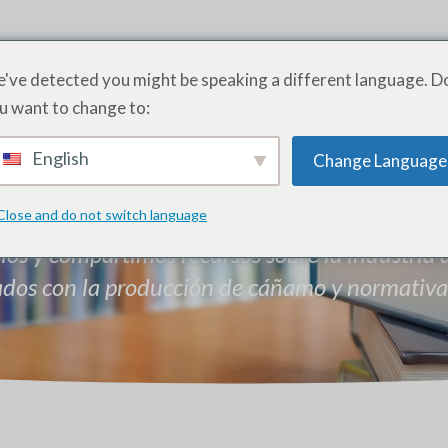
ODUCTOS
SERVICIOS
ACADEMIA
ACERCA DE
PRE
've detected you might be speaking a different language. D
u want to change to:
English
Change Language
Empresas
Close and do not switch language
los y compartimos recursos sobre la industria
nados con la producción de cáñamo y normativa