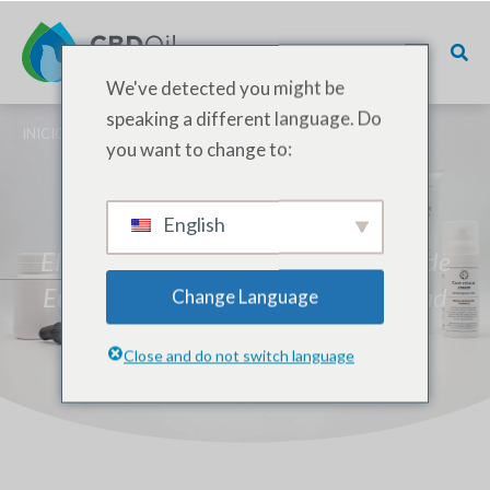
We've detected you might be
speaking a different language. Do
INICIO
/
PRODUCTOS
/ CBD A GRANEL
you want to change to:
CBD a granel
English
El mejor proveedor de CBD a granel de
Europa. Certificado GMP, trazabilidad
Change Language
hasta la fuente, plazos de entrega
Close and do not switch language
rápidos.