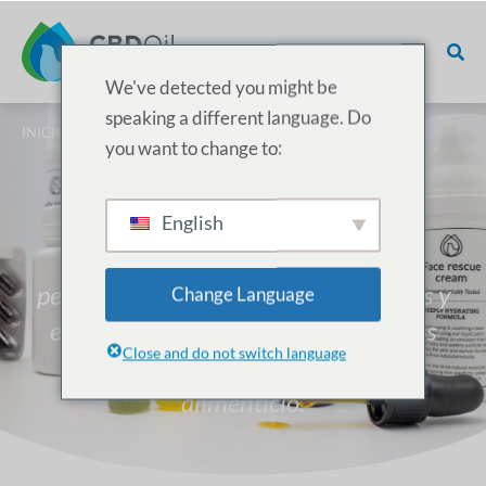
We've detected you might be
speaking a different language. Do
INICIO
/
SERVICIOS CBD
/ MARCA BLANCA
you want to change to:
Marca blanca
English
Somos expertos en mezclas
personalizadas de aceites, emulsiones y
Change Language
encapsulación de distintos principios
Close and do not switch language
activos en un único complemento
alimenticio.