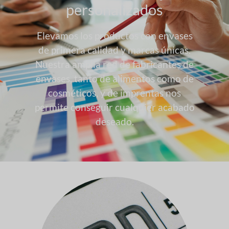
personalizados
Elevamos los productos con envases
de primera calidad y marcas únicas.
Nuestra amplia red de fabricantes de
envases, tanto de alimentos como de
cosméticos, y de imprentas nos
permite conseguir cualquier acabado
deseado.