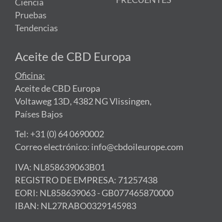
FRECUENTES
Ciencia
Pruebas
Tendencias
Aceite de CBD Europa
Oficina:
Aceite de CBD Europa
Voltaweg 13D, 4382 NG Vlissingen,
Países Bajos
Tel: +31 (0) 64 0690002
Correo electrónico: info@cbdoileurope.com
IVA: NL858639063B01
REGISTRO DE EMPRESA: 71257438
EORI: NL858639063 - GB077465870000
IBAN: NL27RABO0329145983