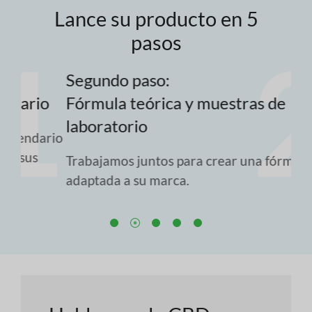
Lance su producto en 5
pasos
Segundo paso:
Te
o
Fórmula teórica y muestras de
Fo
laboratorio
rio
Tra
for
Trabajamos juntos para crear una fórmula
pro
adaptada a su marca.