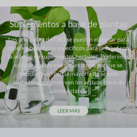
Suplementos a base de plantas
Los productos de CBD se pueden elaborar para
obtener beneficios específicos para la salud con
la adición de suplementos herbales. Preferimos
utilizar aceites esenciales puros porque se
mezclan bien con la mayoría de aceites
portadores y conservan los activos clave de
forma estable.
LEER MÁS