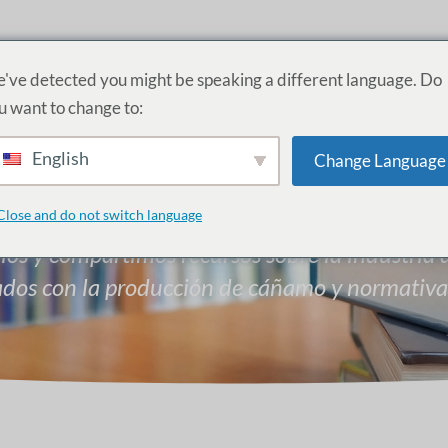
RODUCTOS
SERVICIOS
ACADEMIA
ACERCA DE
PR
've detected you might be speaking a different language. Do
u want to change to:
English
Change Language
Academia CBD
Close and do not switch language
los y compartimos recursos sobre la industria
nados con la producción de cáñamo y normativa