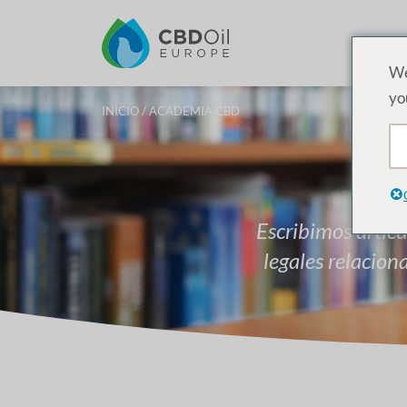
P
We
yo
INICIO
/ ACADEMIA CBD
Escribimos artícu
legales relacio