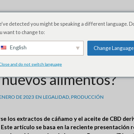
ODUCTOS
SERVICIOS
ACADEMIA
ACERCA DE
PRE
've detected you might be speaking a different language. D
u want to change to:
RACTOS DE CÁÑAMO NUEVOS ALIMENTOS?
English
Change Language
considerarse los extr
Close and do not switch language
nuevos alimentos?
 ENERO DE 2023
EN
LEGALIDAD
,
PRODUCCIÓN
se los extractos de cáñamo y el aceite de CBD der
Este artículo se basa en la reciente presentación r