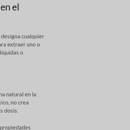
en el
) designa cualquier
ara extraer uno o
líquidas o
a natural en la
ico, no crea
s dosis.
s propiedades