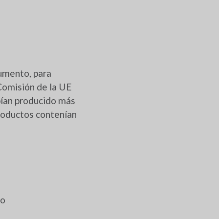
gumento, para
Comisión de la UE
bían producido más
roductos contenían
vo