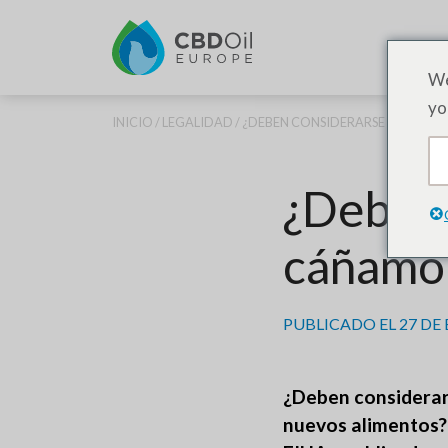
PR
We
yo
INICIO
/
LEGALIDAD
/ ¿DEBEN CONSIDERARSE LOS EXT
¿Deben 
cáñamo 
PUBLICADO EL
27 DE
¿Deben considerar
nuevos alimentos? 