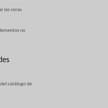
r las ceras
 elementos no
des
del catálogo de