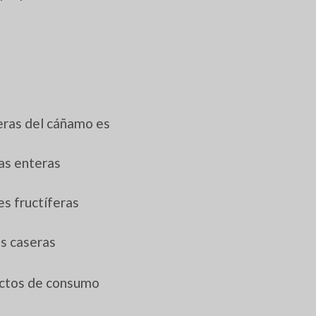
feras del cáñamo es
ras enteras
es fructíferas
es caseras
ductos de consumo