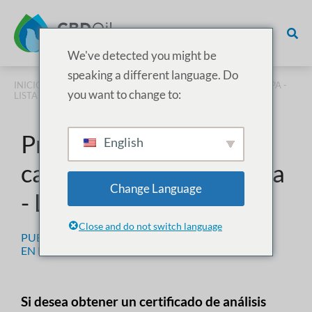
We've detected you might be
speaking a different language. Do
INICIO
/
PRUEBAS
/ PRUEBAS DE CANNABINOIDES EN EUROPA -
you want to change to:
LISTA DE LABORATORIOS
Pruebas de
English
cannabinoides en Europa
Change Language
- Lista de laboratorios
Close and do not switch language
PUBLICADO EL
13 DE FEBRERO DE 2023
EN
PRUEBAS
Si desea obtener un certificado de análisis