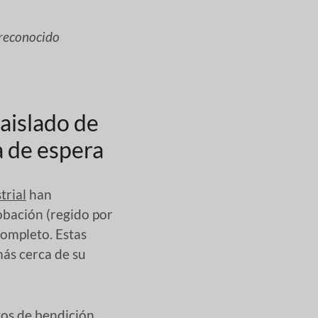
 reconocido
 aislado de
a de espera
trial
han
bación (regido por
completo. Estas
más cerca de su
tos de bendición