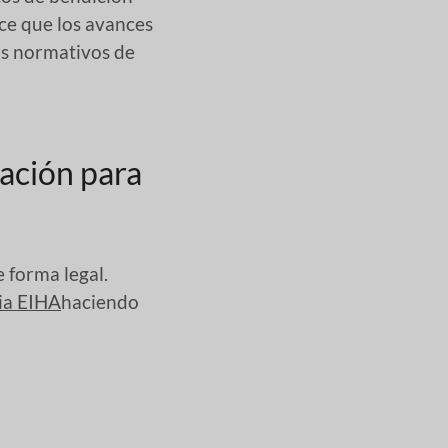
ce que los avances
os normativos de
ación para
 forma legal.
cia EIHA
haciendo