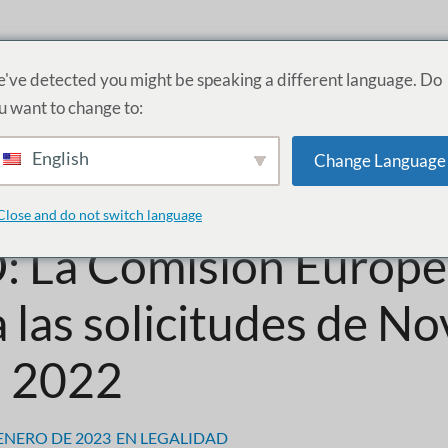
RODUCTOS
SERVICIOS
ACADEMIA
ACERCA DE
PR
've detected you might be speaking a different language. Do
u want to change to:
EGULACIÓN DEL CBD: LA COMISIÓN EUROPEA APRUEBA LAS SOLICITUDE
English
Change Language
positivo para la regul
Close and do not switch language
: La Comisión Europ
 las solicitudes de No
n 2022
 ENERO DE 2023
EN
LEGALIDAD