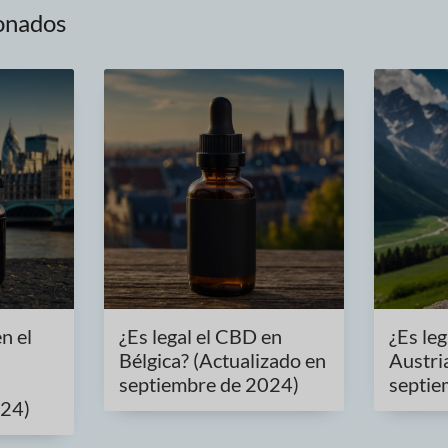
ionados
n el
¿Es legal el CBD en
¿Es le
Bélgica? (Actualizado en
Austri
septiembre de 2024)
septie
024)