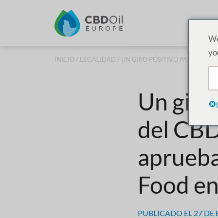
P
We
yo
INICIO
/
LEGALIDAD
/ UN GIRO POSITIVO PARA LA R
Un giro 
del CBD
aprueba
Food e
PUBLICADO EL
27 DE