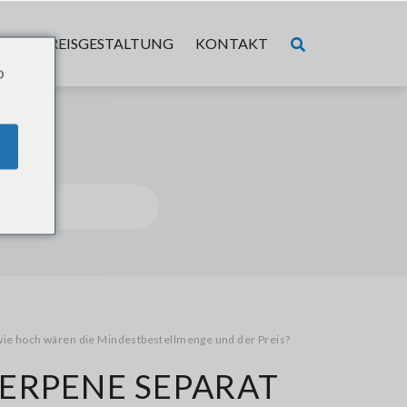
ER
PREISGESTALTUNG
KONTAKT
o
wie hoch wären die Mindestbestellmenge und der Preis?
ERPENE SEPARAT