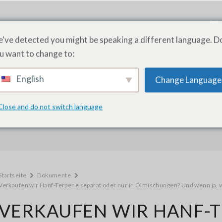
PRODUKTE
DIENSTLEISTUNGEN
AKADEMIE
ÜB
've detected you might be speaking a different language. D
u want to change to:
English
Change Language
Wie können wir helfen?
Close and do not switch language
Startseite
Dokumente
Verkaufen wir Hanf-Terpene separat oder nur in Ölmischungen? Und wenn ja, 
VERKAUFEN WIR HANF-T