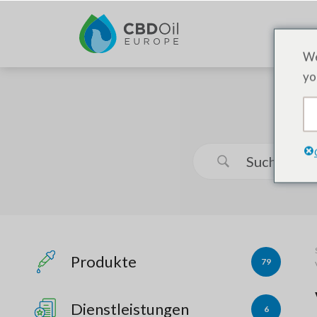
We
yo
Produkte
79
Dienstleistungen
6