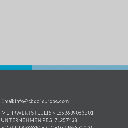
Email: info@cbdoileurope.com
MEHRWERTSTEUER: NL858639063B01
UNTERNEHMEN REG: 71257438
EORI: NL858639063 - GB077465870000