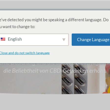
PRODUKTE
DIENSTLEISTUNGEN
AKADEMIE
Ü
've detected you might be speaking a different language. Do
u want to change to:
English
Change Language
CBD-Getränke
Close and do not switch language
eme Dosierung und die erhöhte Bioverfügbark
die Beliebtheit von CBD-Getränken erhöht.