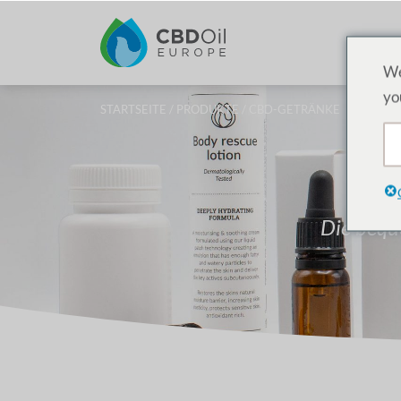
We
yo
STARTSEITE
/
PRODUKTE
/ CBD-GETRÄNKE
Die bequ