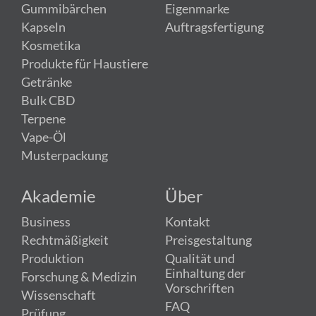
Gummibärchen
Eigenmarke
Kapseln
Auftragsfertigung
Kosmetika
Produkte für Haustiere
Getränke
Bulk CBD
Terpene
Vape-Öl
Musterpackung
Akademie
Über
Business
Kontakt
Rechtmäßigkeit
Preisgestaltung
Produktion
Qualität und
Einhaltung der
Forschung & Medizin
Vorschriften
Wissenschaft
FAQ
Prüfung