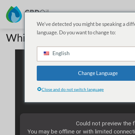
We've detected you might be speaking a diff
language. Do you want to change to:
White Label-Preisliste
English
Change Language
Close and do not switch language