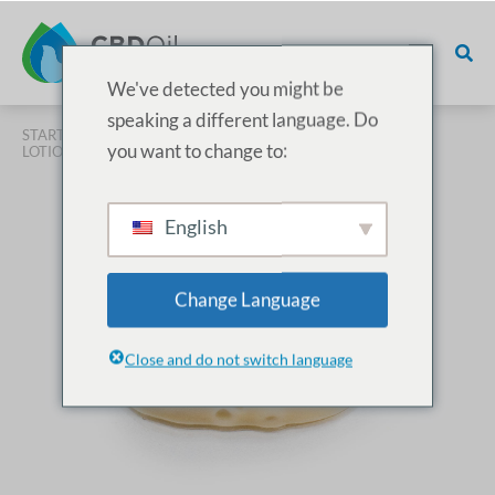
We've detected you might be
speaking a different language. Do
STARTSEITE
/
PRODUKTE
/
CBD-KOSMETIK
/ BODY RESCUE
you want to change to:
LOTION
English
Change Language
Close and do not switch language