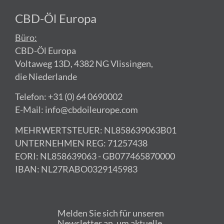
CBD-Öl Europa
Büro:
CBD-Öl Europa
Voltaweg 13D, 4382 NG Vlissingen,
die Niederlande
Telefon: +31 (0) 64 0690002
E-Mail: info@cbdoileurope.com
MEHRWERTSTEUER: NL858639063B01
UNTERNEHMEN REG: 71257438
EORI: NL858639063 - GB077465870000
IBAN: NL27RABO0329145983
Melden Sie sich für unseren
Newsletter an, um aktuelle