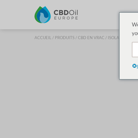
We
yo
ACCUEIL
/
PRODUITS
/
CBD EN VRAC
/ ISOLATS