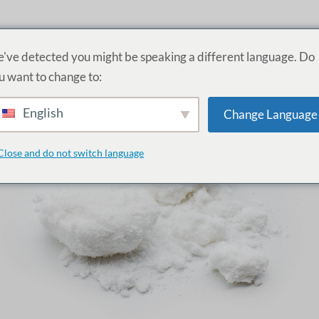
PRODUITS
SERVICES
ACADÉMIE
A PR
've detected you might be speaking a different language. Do
u want to change to:
English
Change Language
Close and do not switch language