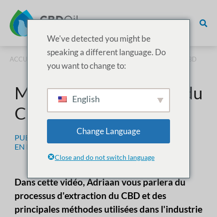
We've detected you might be
speaking a different language. Do
ACCUEIL
/
PRODUCTION
/ MÉTHODES D'EXTRACTION DU CBD
you want to change to:
Méthodes d'extraction du
English
CBD
Change Language
PUBLIÉ LE
27 JANVIER 2023
EN
PRODUCTION
,
LA SCIENCE
Close and do not switch language
Dans cette vidéo, Adriaan vous parlera du
processus d'extraction du CBD et des
principales méthodes utilisées dans l'industrie