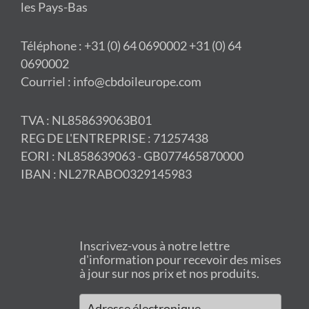
les Pays-Bas
Téléphone : +31 (0) 64 0690002 +31 (0) 64
0690002
Courriel : info@cbdoileurope.com
TVA : NL858639063B01
REG DE L'ENTREPRISE : 71257438
EORI : NL858639063 - GB077465870000
IBAN : NL27RABO0329145983
Inscrivez-vous à notre lettre
d'information pour recevoir des mises
à jour sur nos prix et nos produits.