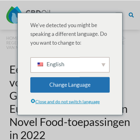
We've detected you might be
speaking a different language. Do
HOME
/
WETTIGHEID
/ EEN POSITIEVE WENDING VOOR CBD-
you want to change to:
REGELGEVING: GOEDKEURING DOOR EUROPESE COMMISSIE
VAN NOVEL FOOD TOEPASSINGEN IN 2022
English
Een positieve wending
voor CBD-regelgeving:
Change Language
Goedkeuring door de
Close and do not switch language
Europese Commissie van
Novel Food-toepassingen
in 2022