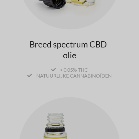
Breed spectrum CBD-
olie
< 0,05% THC
NATUURLIJKE CANNABINOÏDEN