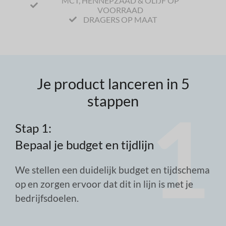
MCT, HENNEPZAAD & OLIJF OP
VOORRAAD
DRAGERS OP MAAT
Je product lanceren in 5
stappen
Stap 1:
St
Bepaal je budget en tijdlijn
Th
la
We stellen een duidelijk budget en tijdschema
op en zorgen ervoor dat dit in lijn is met je
e
We 
bedrijfsdoelen.
e
van