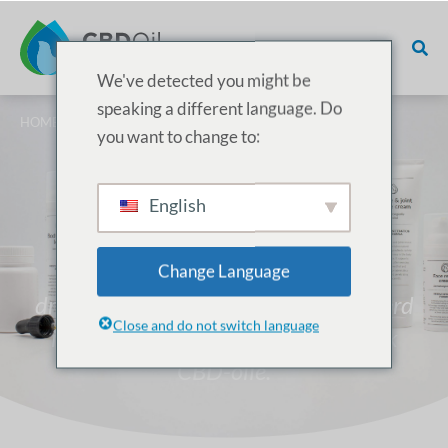
We've detected you might be
speaking a different language. Do
HOME
/
PRODUCTEN
/ CBD OLIE MENGSELS
you want to change to:
CBD-olie
English
CBD olie wordt gemaakt door een
hennep extract te mengen met een
Change Language
drager olie. Ons team is gespecialiseerd
Close and do not switch language
in groothandel in witte en huismerk
CBD-olie.