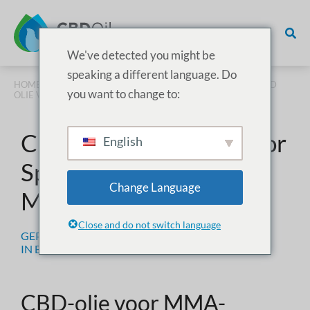
We've detected you might be
speaking a different language. Do
HOME
/
BEDRIJF
/ CBD BEDRIJFSKANSEN VOOR SPORT & CBD
you want to change to:
OLIE VOOR MMA
CBD Bedrijfskansen voor
English
Sport & CBD Olie voor
Change Language
MMA
Close and do not switch language
GEPLAATST OP
27 JANUARI 2023
IN
BEDRIJF
,
TRENDS
CBD-olie voor MMA-