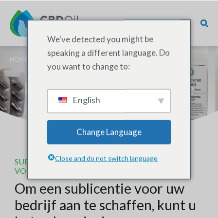
We've detected you might be
speaking a different language. Do
HOME
/
CBD-DIENSTEN
/ NOVEL FOOD SUBLICENTIE
you want to change to:
Novel Food Sublicentie
English
Change Language
Close and do not switch language
SUBLICENTIE VOOR NIEUWE
VOEDINGSMIDDELEN - HOE AANVRAGEN?
Om een sublicentie voor uw
bedrijf aan te schaffen, kunt u