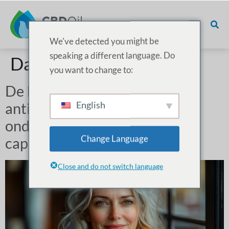
We've detected you might be
speaking a different language. Do
Dag:
11 november 2024
you want to change to:
De beste ingrediënten voor
English
antiveroudering en cognitieve
ondersteuning in gummies,
Change Language
capsules en tabletten
Close and do not switch language