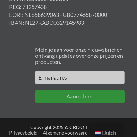
REG: 71257438
EORI: NL858639063 - GB077465870000
IBAN: NL27RABO0329145983
Meld je aan voor onze nieuwsbrief en
ontvang updates over onze prijzen en
producten.
Aanmelden
Copyright 2025 © CBD Oil Europe -
Dutch
Privacybeleid
Algemene voorwaarden
Cookies