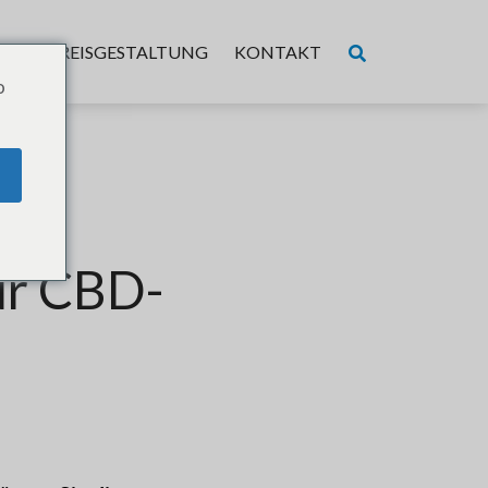
ER
PREISGESTALTUNG
KONTAKT
o
ür CBD-