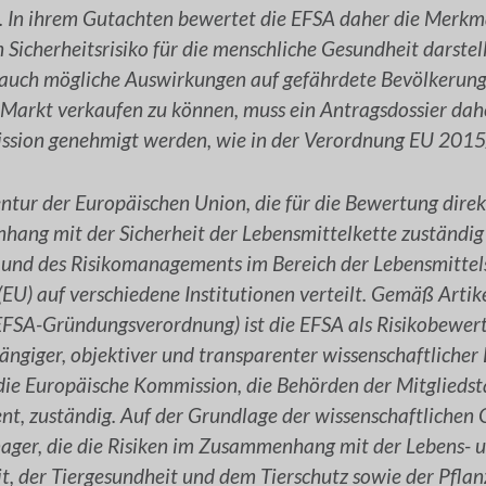
. In ihrem Gutachten bewertet die EFSA daher die Merkm
n Sicherheitsrisiko für die menschliche Gesundheit darste
i auch mögliche Auswirkungen auf gefährdete Bevölkerun
Markt verkaufen zu können, muss ein Antragsdossier dah
sion genehmigt werden, wie in der Verordnung EU 2015/
entur der Europäischen Union, die für die Bewertung direk
ang mit der Sicherheit der Lebensmittelkette zuständig 
und des Risikomanagements im Bereich der Lebensmittelsi
EU) auf verschiedene Institutionen verteilt. Gemäß Artik
FSA-Gründungsverordnung) ist die EFSA als Risikobewerte
ängiger, objektiver und transparenter wissenschaftlicher 
 die Europäische Kommission, die Behörden der Mitglieds
t, zuständig. Auf der Grundlage der wissenschaftlichen
nager, die die Risiken im Zusammenhang mit der Lebens- 
it, der Tiergesundheit und dem Tierschutz sowie der Pfla