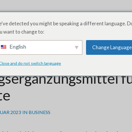
PRODUKTE
DIENSTLEISTUNGEN
AKADEMIE
ÜB
've detected you might be speaking a different language. D
u want to change to:
UKTE ZUR NAHRUNGSERGÄNZUNG
English
Change Language
ien für
Close and do not switch language
sergänzungsmittel f
te
NUAR 2023
IN
BUSINESS