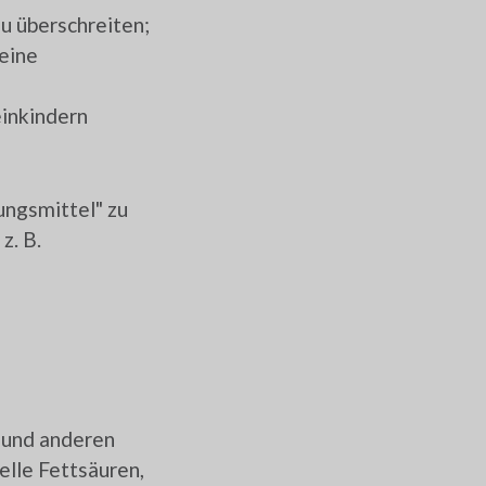
u überschreiten;
 eine
einkindern
ungsmittel" zu
z. B.
 und anderen
elle Fettsäuren,