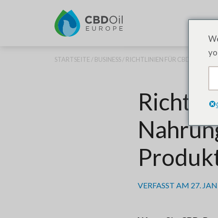
We
yo
STARTSEITE
/
BUSINESS
/ RICHTLINIEN FÜR CBD-PROD
Richtlin
Nahrung
Produk
VERFASST AM
27. JA