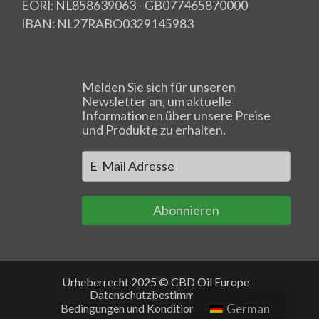
EORI: NL858639063 - GB077465870000
IBAN: NL27RABO0329145983
Melden Sie sich für unseren
Newsletter an, um aktuelle
Informationen über unsere Preise
und Produkte zu erhalten.
Abonnieren
Urheberrecht 2025 © CBD Oil Europe -
Datenschutzbestimmungen
Bedingungen und Konditionen
Cookies
German