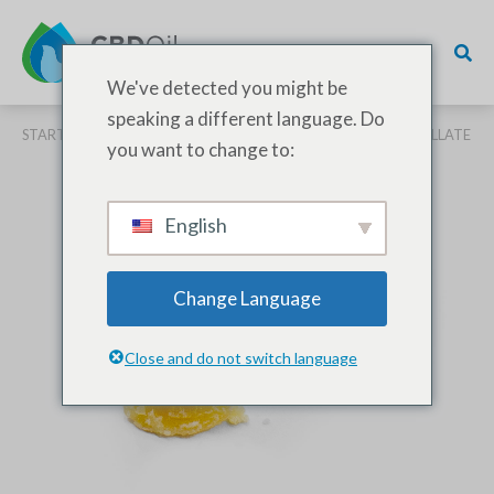
We've detected you might be
speaking a different language. Do
STARTSEITE
/
PRODUKTE
/
BULK CBD
/ BREITSPEKTRUM-DESTILLATE
you want to change to:
English
Change Language
Close and do not switch language