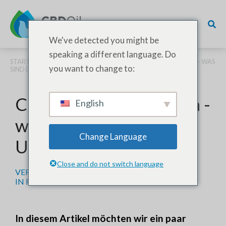
We've detected you might be
speaking a different language. Do
STARTSEITE
/
RECHTMÄSSIGKEIT
/ CBD LEGALITÄT IN EUROPA - WAS
you want to change to:
SIND DIE REGELN FÜR UNTERNEHMEN?
CBD Legalität in Europa -
English
was sind die Regeln für
Change Language
Unternehmen?
Close and do not switch language
VERFASST AM
27. JANUAR 2023
IN
RECHTMÄSSIGKEIT
In diesem Artikel möchten wir ein paar