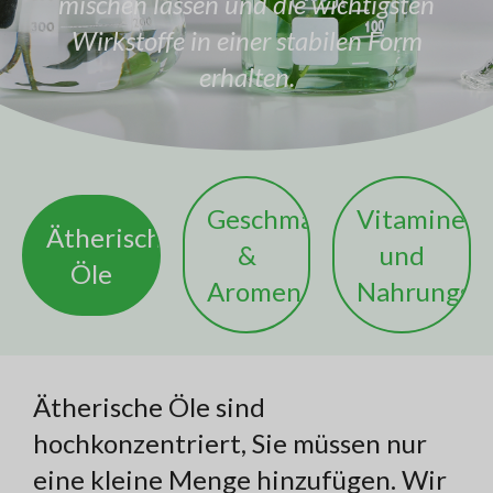
mischen lassen und die wichtigsten
Wirkstoffe in einer stabilen Form
erhalten.
Geschmäcker
Vitamine
Ätherische
&
und
Öle
Aromen
Nahrungser
Ätherische Öle sind
hochkonzentriert, Sie müssen nur
eine kleine Menge hinzufügen. Wir