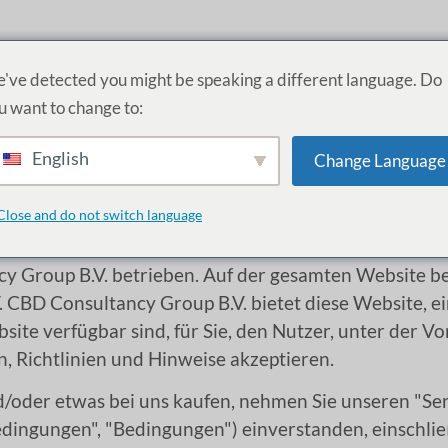
PRODUKTE
DIENSTLEISTUNGEN
AKADEMIE
Ü
've detected you might be speaking a different language. Do
u want to change to:
English
Change Language
d Konditionen
Close and do not switch language
 Group B.V. betrieben. Auf der gesamten Website bezi
CBD Consultancy Group B.V. bietet diese Website, ein
site verfügbar sind, für Sie, den Nutzer, unter der Vor
 Richtlinien und Hinweise akzeptieren.
oder etwas bei uns kaufen, nehmen Sie unseren "Serv
dingungen", "Bedingungen") einverstanden, einschlie