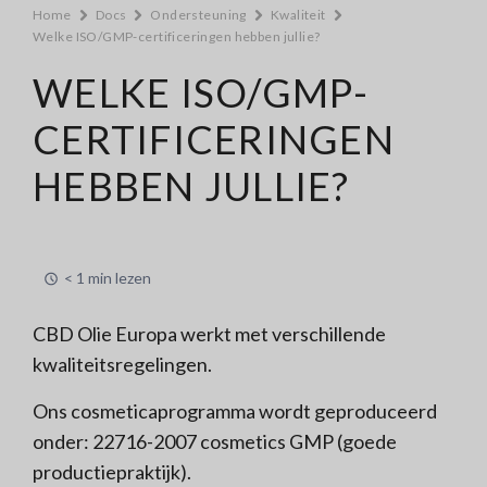
Home
Docs
Ondersteuning
Kwaliteit
Welke ISO/GMP-certificeringen hebben jullie?
WELKE ISO/GMP-
CERTIFICERINGEN
HEBBEN JULLIE?
< 1 min lezen
CBD Olie Europa werkt met verschillende
kwaliteitsregelingen.
Ons cosmeticaprogramma wordt geproduceerd
onder: 22716-2007 cosmetics GMP (goede
productiepraktijk).