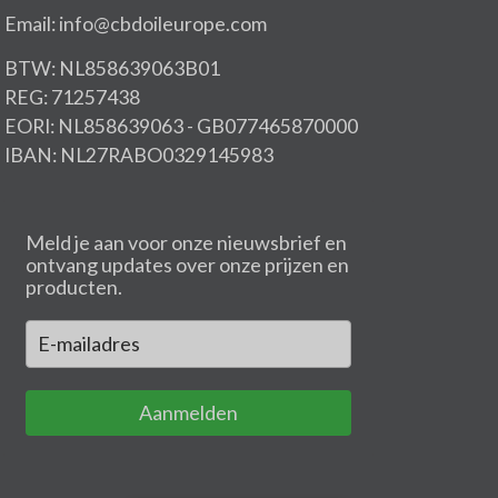
Email: info@cbdoileurope.com
BTW: NL858639063B01
REG: 71257438
EORI: NL858639063 - GB077465870000
IBAN: NL27RABO0329145983
Meld je aan voor onze nieuwsbrief en
ontvang updates over onze prijzen en
producten.
Aanmelden