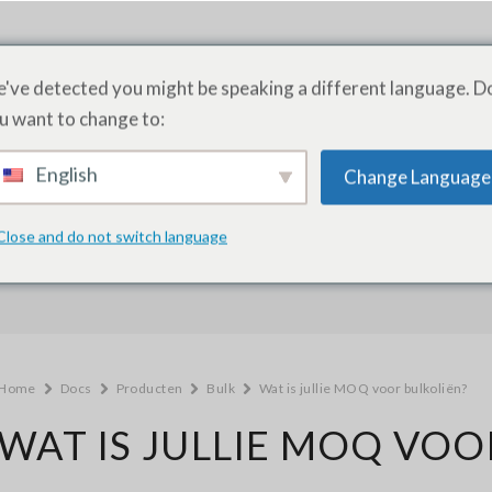
PRODUCTEN
DIENSTEN
ACADEMIE
O
've detected you might be speaking a different language. D
u want to change to:
English
Change Language
Hoe kunnen we helpen?
Close and do not switch language
Home
Docs
Producten
Bulk
Wat is jullie MOQ voor bulkoliën?
WAT IS JULLIE MOQ VOO