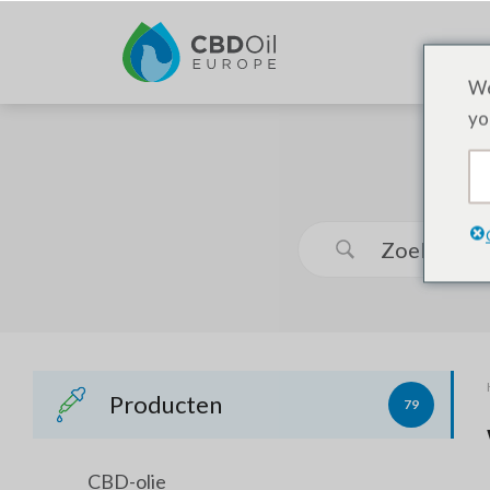
We
yo
Producten
79
CBD-olie