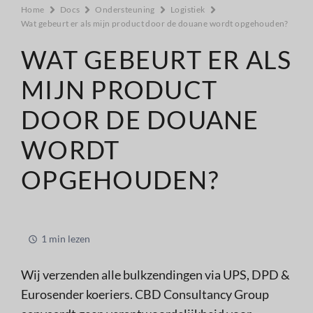
Home
Docs
Ondersteuning
Logistiek
Wat gebeurt er als mijn product door de douane wordt opgehouden?
WAT GEBEURT ER ALS
MIJN PRODUCT
DOOR DE DOUANE
WORDT
OPGEHOUDEN?
1 min lezen
Wij verzenden alle bulkzendingen via UPS, DPD &
Eurosender koeriers. CBD Consultancy Group