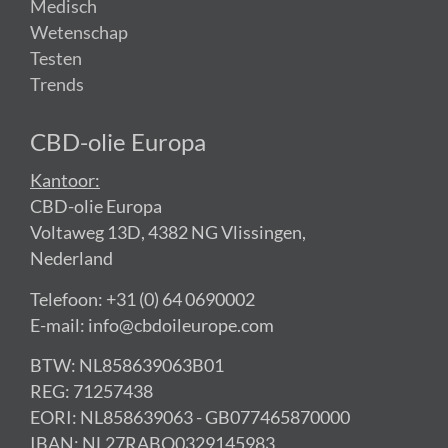
Medisch
Wetenschap
Testen
Trends
CBD-olie Europa
Kantoor:
CBD-olie Europa
Voltaweg 13D, 4382 NG Vlissingen,
Nederland
Telefoon: +31 (0) 64 0690002
E-mail: info@cbdoileurope.com
BTW: NL858639063B01
REG: 71257438
EORI: NL858639063 - GB077465870000
IBAN: NL27RABO0329145983