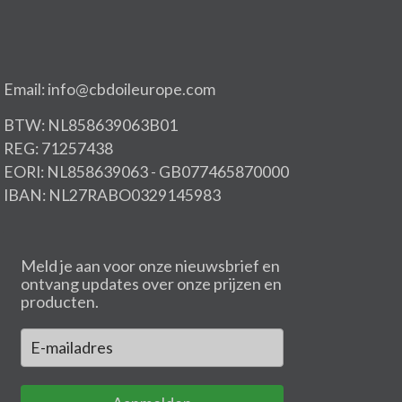
Email: info@cbdoileurope.com
BTW: NL858639063B01
REG: 71257438
EORI: NL858639063 - GB077465870000
IBAN: NL27RABO0329145983
Meld je aan voor onze nieuwsbrief en
ontvang updates over onze prijzen en
producten.