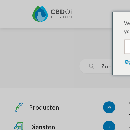
We
yo
Producten
79
Diensten
6