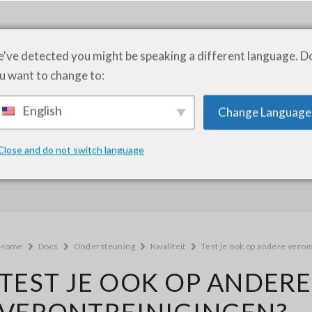
PRODUCTEN
DIENSTEN
ACADEMIE
O
've detected you might be speaking a different language. D
u want to change to:
English
Change Language
Hoe kunnen we helpen?
Close and do not switch language
Home
Docs
Ondersteuning
Kwaliteit
Test je ook op andere veron
TEST JE OOK OP ANDERE
VERONTREINIGINGEN?