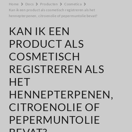
Home
Docs
Producten
Cosmetica
Kan ik een product als cosmetisch registreren als het
hennepterpenen, citroenolie of pepermuntolie bevat?
KAN IK EEN
PRODUCT ALS
COSMETISCH
REGISTREREN ALS
HET
HENNEPTERPENEN,
CITROENOLIE OF
PEPERMUNTOLIE