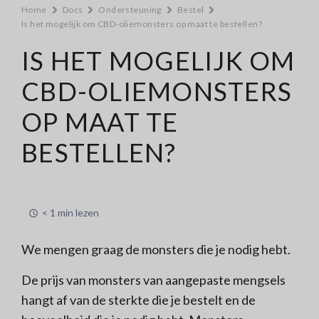
Home
Docs
Ondersteuning
Bestel
Is het mogelijk om CBD-oliemonsters op maat te bestellen?
IS HET MOGELIJK OM
CBD-OLIEMONSTERS
OP MAAT TE
BESTELLEN?
< 1 min lezen
We mengen graag de monsters die je nodig hebt.
De prijs van monsters van aangepaste mengsels
hangt af van de sterkte die je bestelt en de