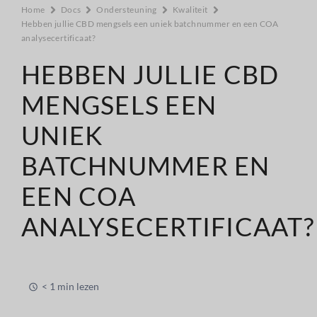
Home
Docs
Ondersteuning
Kwaliteit
Hebben jullie CBD mengsels een uniek batchnummer en een COA
analysecertificaat?
HEBBEN JULLIE CBD
MENGSELS EEN
UNIEK
BATCHNUMMER EN
EEN COA
ANALYSECERTIFICAAT?
< 1 min lezen