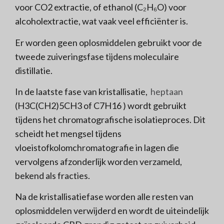
voor CO
2
extractie, of ethanol (C₂H₆O) voor
alcoholextractie, wat vaak veel efficiënter is.
Er worden geen oplosmiddelen gebruikt voor de
tweede zuiveringsfase tijdens moleculaire
distillatie.
In de laatste fase van kristallisatie,
heptaan
(H
3
C(CH
2
)
5
CH
3
of C
7
H
16
) wordt gebruikt
tijdens het chromatografische isolatieproces. Dit
scheidt het mengsel tijdens
vloeistofkolomchromatografie in lagen die
vervolgens afzonderlijk worden verzameld,
bekend als fracties.
Na de kristallisatiefase worden alle resten van
oplosmiddelen verwijderd en wordt de uiteindelijk