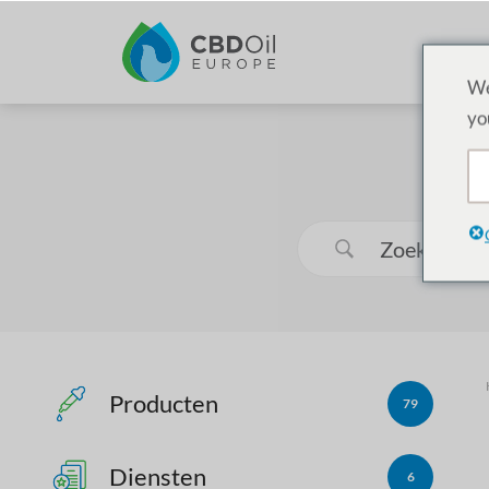
We
yo
Producten
79
Diensten
6