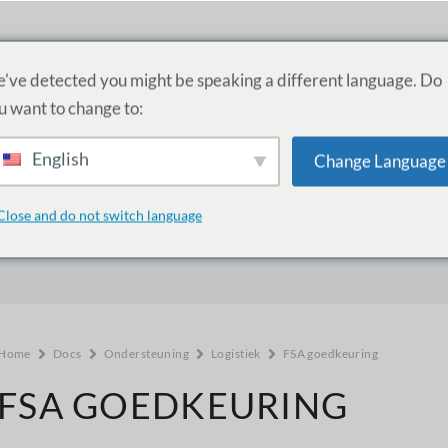
PRODUCTEN
DIENSTEN
ACADEMIE
've detected you might be speaking a different language. Do
u want to change to:
English
Change Language
Hoe kunnen we helpen?
Close and do not switch language
Home
Docs
Ondersteuning
Logistiek
FSA goedkeuring
FSA GOEDKEURING