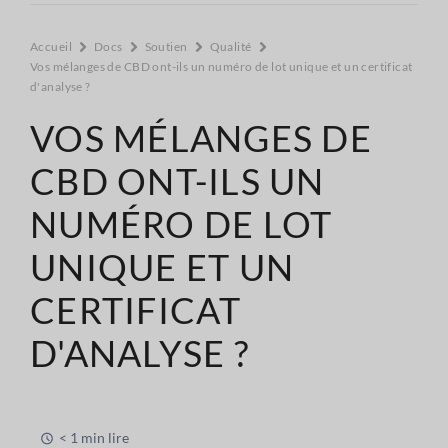
Accueil
Docs
Soutien
Qualité
Vos mélanges de CBD ont-ils un numéro de lot unique et un certificat
d'analyse ?
VOS MÉLANGES DE
CBD ONT-ILS UN
NUMÉRO DE LOT
UNIQUE ET UN
CERTIFICAT
D'ANALYSE ?
< 1 min lire