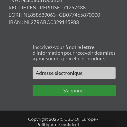
TVA : NL858639063B01
REG DE L'ENTREPRISE : 71257438
EORI : NL858639063 - GB077465870000
IBAN : NL27RABO0329145983
Inscrivez-vous à notre lettre
d'information pour recevoir des mises
à jour sur nos prix et nos produits.
S'abonner
Copyright 2025 © CBD Oil Europe -
Politique de confidentialité