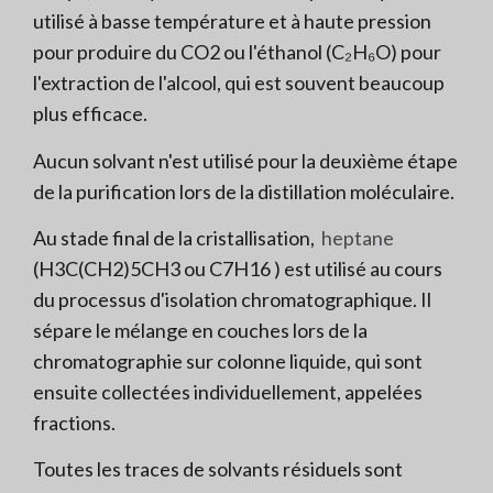
utilisé à basse température et à haute pression
pour produire du CO
2
ou l'éthanol (C₂H₆O) pour
l'extraction de l'alcool, qui est souvent beaucoup
plus efficace.
Aucun solvant n'est utilisé pour la deuxième étape
de la purification lors de la distillation moléculaire.
Au stade final de la cristallisation,
heptane
(H
3
C(CH
2
)
5
CH
3
ou C
7
H
16
) est utilisé au cours
du processus d'isolation chromatographique. Il
sépare le mélange en couches lors de la
chromatographie sur colonne liquide, qui sont
ensuite collectées individuellement, appelées
fractions.
Toutes les traces de solvants résiduels sont