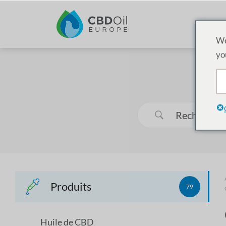
We
yo
Produits
79
Huile de CBD