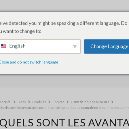
PRODUITS
SERVICES
ACADÉMIE
A PR
've detected you might be speaking a different language. Do
u want to change to:
English
Change Language
Comment pouvons-nous vous aider 
Close and do not switch language
Accueil
Docs
Produits
En vrac
Cannabinoïdes mineurs
Quels sont les avantages pour la santé associés aux cannabinoïdes mineurs comm
QUELS SONT LES AVANT