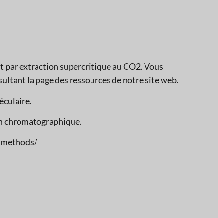
it par extraction supercritique au CO2. Vous
sultant la page des ressources de notre site web.
éculaire.
on chromatographique.
n-methods/