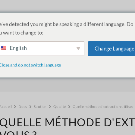
PRODUITS
SERVICES
ACADÉMIE
A PR
've detected you might be speaking a different language. Do
u want to change to:
English
Change Language
Comment pouvons-nous vous aider 
Close and do not switch language
Accueil
Docs
Soutien
Qualité
Quelle méthode d'extraction utilisez
QUELLE MÉTHODE D'EXT
VOUS ?