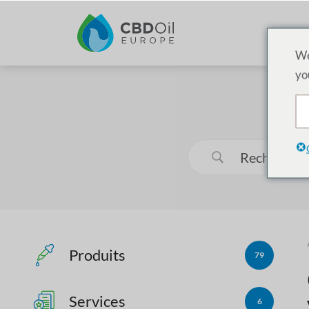
We
yo
Produits
79
Services
6