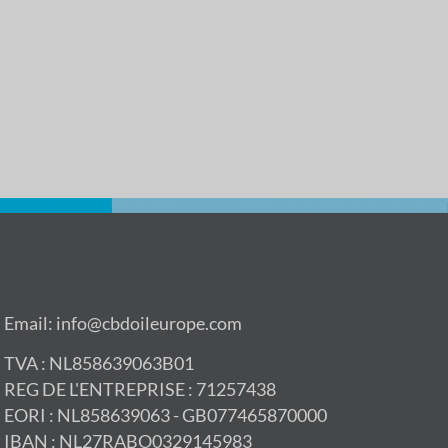
Email: info@cbdoileurope.com
TVA : NL858639063B01
REG DE L'ENTREPRISE : 71257438
EORI : NL858639063 - GB077465870000
IBAN : NL27RABO0329145983