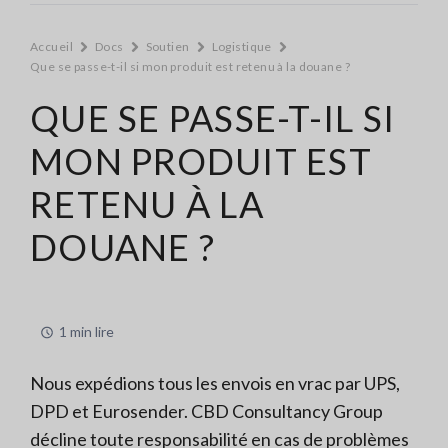
Accueil
Docs
Soutien
Logistique
Que se passe-t-il si mon produit est retenu à la douane ?
QUE SE PASSE-T-IL SI
MON PRODUIT EST
RETENU À LA
DOUANE ?
1 min lire
Nous expédions tous les envois en vrac par UPS,
DPD et Eurosender. CBD Consultancy Group
décline toute responsabilité en cas de problèmes