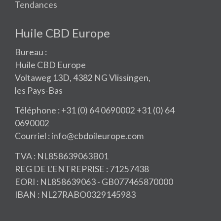
Tendances
Huile CBD Europe
Bureau :
Huile CBD Europe
Voltaweg 13D, 4382 NG Vlissingen,
les Pays-Bas
Téléphone : +31 (0) 64 0690002 +31 (0) 64
0690002
Courriel : info@cbdoileurope.com
TVA : NL858639063B01
REG DE L'ENTREPRISE : 71257438
EORI : NL858639063 - GB077465870000
IBAN : NL27RABO0329145983