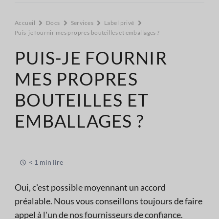
Accueil
Docs
Services
Label privé
Puis-je fournir mes propres bouteilles et emballages ?
PUIS-JE FOURNIR
MES PROPRES
BOUTEILLES ET
EMBALLAGES ?
< 1 min lire
Oui, c'est possible moyennant un accord
préalable. Nous vous conseillons toujours de faire
appel à l'un de nos fournisseurs de confiance.