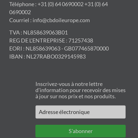
Téléphone : +31 (0) 64 0690002 +31 (0) 64
0690002
Courriel : info@cbdoileurope.com
TVA : NL858639063B01
REG DE L'ENTREPRISE : 71257438
EORI : NL858639063 - GB077465870000
IBAN : NL27RABO0329145983
Inscrivez-vous à notre lettre
d'information pour recevoir des mises
à jour sur nos prix et nos produits.
S'abonner