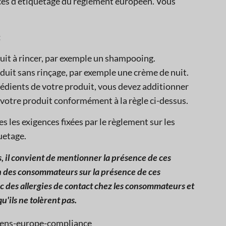
nces d'étiquetage du règlement européen. Vous
:
uit à rincer, par exemple un shampooing.
duit sans rinçage, par exemple une crème de nuit.
rédients de votre produit, vous devez additionner
r votre produit conformément à la règle ci-dessus.
s les exigences fixées par le règlement sur les
uetage.
 il convient de mentionner la présence de ces
ion des consommateurs sur la présence de ces
ic des allergies de contact chez les consommateurs et
u'ils ne tolèrent pas.
gens-europe-compliance