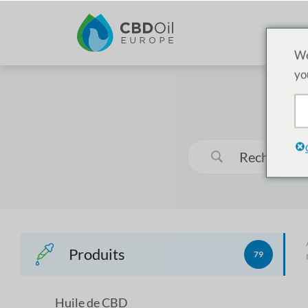
We
yo
Produits
79
Huile de CBD