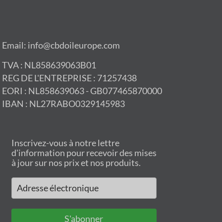
Email: info@cbdoileurope.com
TVA : NL858639063B01
REG DE L'ENTREPRISE : 71257438
EORI : NL858639063 - GB077465870000
IBAN : NL27RABO0329145983
Inscrivez-vous à notre lettre
d'information pour recevoir des mises
à jour sur nos prix et nos produits.
S'abonner