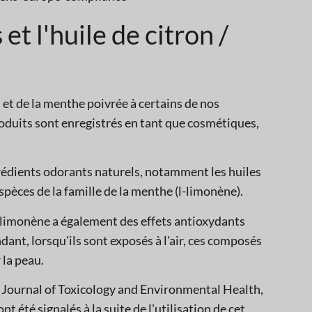
t l'huile de citron /
 et de la menthe poivrée à certains de nos
oduits sont enregistrés en tant que cosmétiques,
édients odorants naturels, notamment les huiles
spèces de la famille de la menthe (l-limonène).
 limonène a également des effets antioxydants
dant, lorsqu'ils sont exposés à l'air, ces composés
 la peau.
e Journal of Toxicology and Environmental Health,
nt été signalés à la suite de l'utilisation de cet