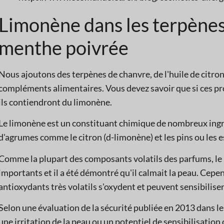
Limonène dans les terpènes e
menthe poivrée
Nous ajoutons des terpènes de chanvre, de l'huile de citron
compléments alimentaires. Vous devez savoir que si ces pr
ils contiendront du limonène.
Le limonène est un constituant chimique de nombreux ingr
d'agrumes comme le citron (d-limonène) et les pins ou les e
Comme la plupart des composants volatils des parfums, le
importants et il a été démontré qu'il calmait la peau. Cepen
antioxydants très volatils s'oxydent et peuvent sensibiliser
Selon une évaluation de la sécurité publiée en 2013 dans l
une irritation de la peau ou un potentiel de sensibilisation o