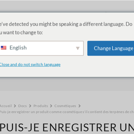
PRODUITS
SERVICES
ACADÉMIE
A PR
've detected you might be speaking a different language. Do
u want to change to:
English
Change Language
Comment pouvons-nous vous aider 
Close and do not switch language
Accueil
Docs
Produits
Cosmétiques
Puis-je enregistrer un produit comme cosmétique s'il contient des terpènes de cha
PUIS-JE ENREGISTRER 