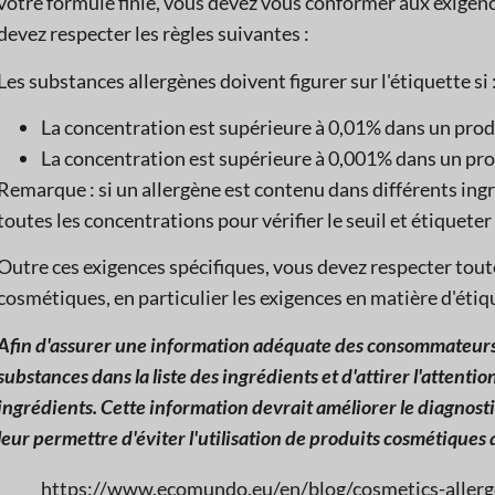
votre formule finie, vous devez vous conformer aux exige
devez respecter les règles suivantes :
Les substances allergènes doivent figurer sur l'étiquette si 
La concentration est supérieure à 0,01% dans un prod
La concentration est supérieure à 0,001% dans un pro
Remarque : si un allergène est contenu dans différents ing
toutes les concentrations pour vérifier le seuil et étiquete
Outre ces exigences spécifiques, vous devez respecter toute
cosmétiques, en particulier les exigences en matière d'étiq
Afin d'assurer une information adéquate des consommateurs,
substances dans la liste des ingrédients et d'attirer l'attent
ingrédients. Cette information devrait améliorer le diagnost
leur permettre d'éviter l'utilisation de produits cosmétiques q
https://www.ecomundo.eu/en/blog/cosmetics-aller