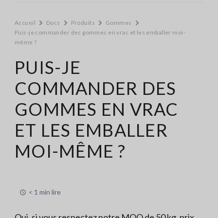
Accueil
Docs
Produits
Gommes
Puis-je commander des gommes en vrac et les emballer moi-
même ?
PUIS-JE
COMMANDER DES
GOMMES EN VRAC
ET LES EMBALLER
MOI-MÊME ?
< 1 min lire
Oui, si vous respectez notre MOQ de 50 kg, prix