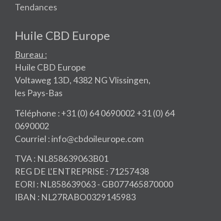
Tendances
Huile CBD Europe
Bureau :
Huile CBD Europe
Voltaweg 13D, 4382 NG Vlissingen,
les Pays-Bas
Téléphone : +31 (0) 64 0690002 +31 (0) 64
0690002
Courriel : info@cbdoileurope.com
TVA : NL858639063B01
REG DE L'ENTREPRISE : 71257438
EORI : NL858639063 - GB077465870000
IBAN : NL27RABO0329145983