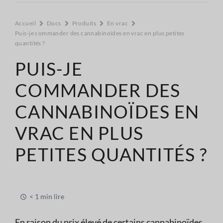
Accueil
Docs
Produits
En vrac
Puis-je commander des cannabinoïdes en vrac en plus petites
quantités ?
PUIS-JE
COMMANDER DES
CANNABINOÏDES EN
VRAC EN PLUS
PETITES QUANTITÉS ?
< 1 min lire
En raison du prix élevé de certains cannabinoïdes