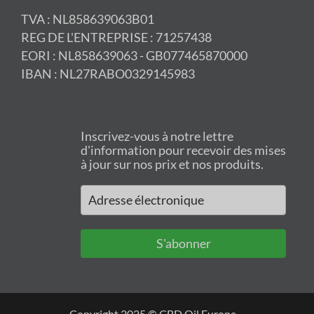
TVA : NL858639063B01
REG DE L'ENTREPRISE : 71257438
EORI : NL858639063 - GB077465870000
IBAN : NL27RABO0329145983
Inscrivez-vous à notre lettre
d'information pour recevoir des mises
à jour sur nos prix et nos produits.
S'abonner
Copyright 2025 © CBD Oil Europe -