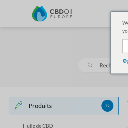
We
yo
Produits
79
Huile de CBD