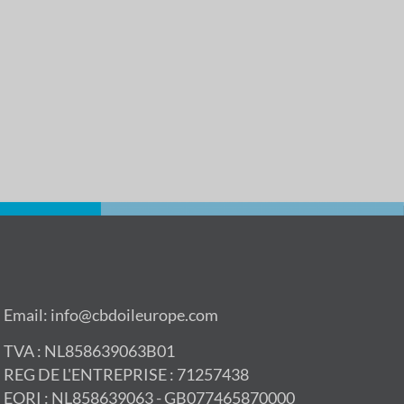
Email: info@cbdoileurope.com
TVA : NL858639063B01
REG DE L'ENTREPRISE : 71257438
EORI : NL858639063 - GB077465870000