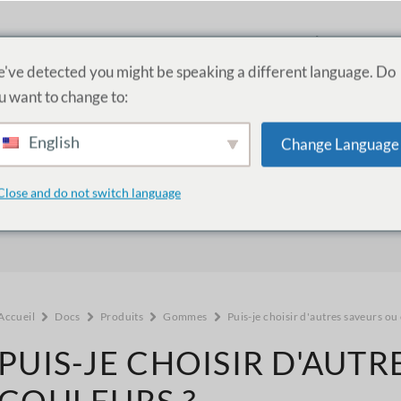
PRODUITS
SERVICES
ACADÉMIE
A PR
've detected you might be speaking a different language. Do
u want to change to:
English
Change Language
Comment pouvons-nous vous aider 
Close and do not switch language
Accueil
Docs
Produits
Gommes
Puis-je choisir d'autres saveurs ou
PUIS-JE CHOISIR D'AUTR
COULEURS ?