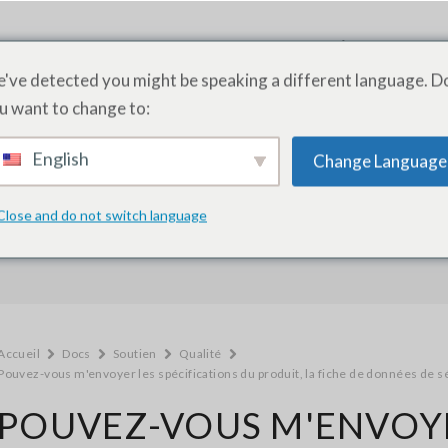
PRODUITS
SERVICES
ACADÉMIE
A PRO
've detected you might be speaking a different language. D
u want to change to:
English
Change Language
Comment pouvons-nous vous aider 
Close and do not switch language
Accueil
Docs
Soutien
Qualité
Pouvez-vous m'envoyer les spécifications du produit, la fiche de données de sécu
POUVEZ-VOUS M'ENVOYE