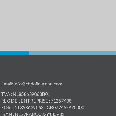
Email: info@cbdoileurope.com
TVA : NL858639063B01
REG DE L'ENTREPRISE : 71257438
EORI : NL858639063 - GB077465870000
IBAN : NL27RABO0329145983