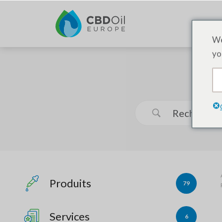
We
yo
Produits
79
Services
6