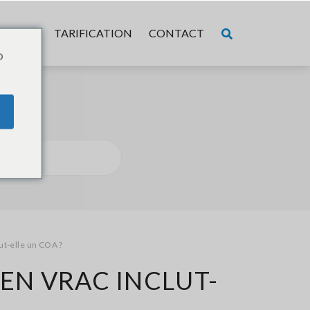
POS DE
TARIFICATION
CONTACT
o
?
t-elle un COA ?
N VRAC INCLUT-