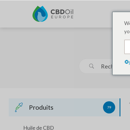
We
yo
Produits
79
Huile de CBD