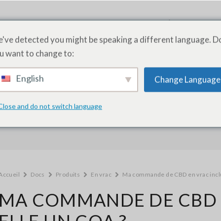
PRODUITS
SERVICES
ACADÉMIE
A PRO
've detected you might be speaking a different language. D
u want to change to:
English
Change Language
Comment pouvons-nous vous aider 
Close and do not switch language
Accueil
Docs
Produits
En vrac
Ma commande de CBD en vrac inclu
MA COMMANDE DE CBD E
ELLE UN COA ?