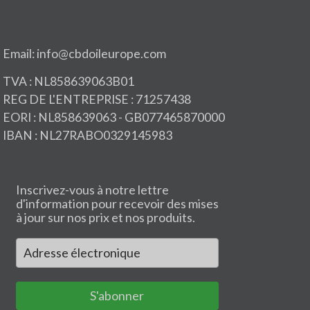
Email: info@cbdoileurope.com
TVA : NL858639063B01
REG DE L'ENTREPRISE : 71257438
EORI : NL858639063 - GB077465870000
IBAN : NL27RABO0329145983
Inscrivez-vous à notre lettre
d'information pour recevoir des mises
à jour sur nos prix et nos produits.
S'abonner