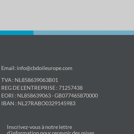
Email: info@cbdoileurope.com
TVA : NL858639063B01
REG DE L'ENTREPRISE : 71257438
EORI : NL858639063 - GB077465870000
IBAN : NL27RABO0329145983
Inscrivez-vous à notre lettre
d'information pour recevoir des mises