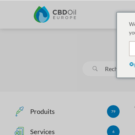
We
yo
Produits
79
Services
6