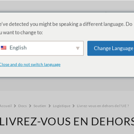
PRODUITS
SERVICES
ACADÉMIE
A PR
've detected you might be speaking a different language. Do
u want to change to:
English
Change Language
Comment pouvons-nous vous aider 
Close and do not switch language
Accueil
Docs
Soutien
Logistique
Livrez-vous en dehors de l'UE ?
LIVREZ-VOUS EN DEHORS 